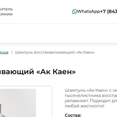
итель
+7 (84
WhatsApp
химии
душа
Шампунь восстанавливающий «Ак Каен»
ивающий «Ак Каен»
Шампунь «Ак Каен» с э
тысячелистника восста
увлажняет. Подходит дл
любой жесткости!
Состав: