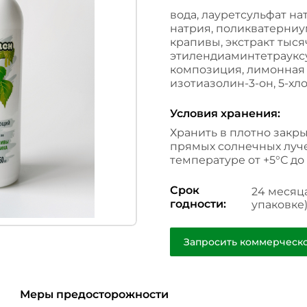
вода, лауретсульфат на
натрия, поликватерниум
крапивы, экстракт тыся
этилендиаминтетраукс
композиция, лимонная 
изотиазолин-3-он, 5-хл
Условия хранения:
Хранить в плотно закр
прямых солнечных луче
температуре от +5°С до 
Срок
24 месяца
годности:
упаковке
Запросить коммерческ
Меры предосторожности