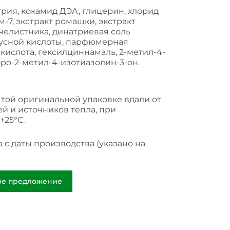
трия, кокамид ДЭА, глицерин, хлорид
-7, экстракт ромашки, экстракт
челистника, динатриевая соль
усной кислоты, парфюмерная
кислота, гексилциннамаль, 2-метил-4-
оро-2-метил-4-изотиазолин-3-он.
ытой оригинальной упаковке вдали от
й и источников тепла, при
+25°С.
 с даты производства (указано на
)
ое предложение