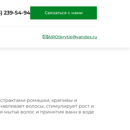
3) 239-54-94
Связаться с нами
AIROtkrytie@yandex.ru
кстрактами ромашки, крапивы и
навливает волосы, стимулирует рост и
я мытья волос и принятия ванн в воде